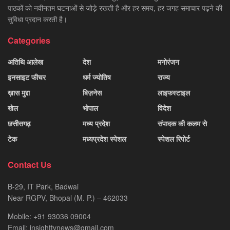
पाठकों को नवीनतम घटनाओं से जोड़े रखती है और हर समय, हर जगह समाचार पढ़ने की
सुविधा प्रदान करती है।
Categories
अतिथि आलेख
देश
मनोरंजन
इनसाइट फीचर
धर्म ज्योतिष
राज्य
ख़ास मुद्दा
बिज़नेस
लाइफस्टाइल
खेल
भोपाल
विदेश
छत्तीसगढ़
मध्य प्रदेश
संपादक की कलम से
टेक
मध्यप्रदेश स्पेशल
स्पेशल रिपोर्ट
Contact Us
B-29, IT Park, Badwai
Near RGPV, Bhopal (M. P.) – 462033
Mobile: +91 93036 09004
Email: insighttvnews@gmail.com