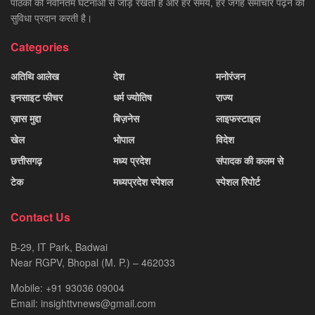
पाठकों को नवीनतम घटनाओं से जोड़े रखती है और हर समय, हर जगह समाचार पढ़ने की
सुविधा प्रदान करती है।
Categories
अतिथि आलेख
देश
मनोरंजन
इनसाइट फीचर
धर्म ज्योतिष
राज्य
ख़ास मुद्दा
बिज़नेस
लाइफस्टाइल
खेल
भोपाल
विदेश
छत्तीसगढ़
मध्य प्रदेश
संपादक की कलम से
टेक
मध्यप्रदेश स्पेशल
स्पेशल रिपोर्ट
Contact Us
B-29, IT Park, Badwai
Near RGPV, Bhopal (M. P.) – 462033
Mobile: +91 93036 09004
Email: insighttvnews@gmail.com