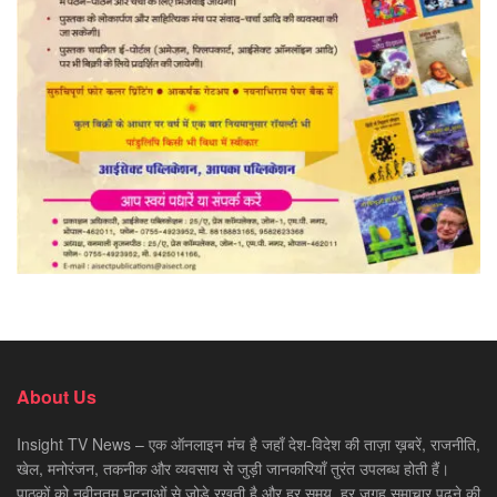
About Us
Insight TV News – एक ऑनलाइन मंच है जहाँ देश-विदेश की ताज़ा ख़बरें, राजनीति,
खेल, मनोरंजन, तकनीक और व्यवसाय से जुड़ी जानकारियाँ तुरंत उपलब्ध होती हैं।
पाठकों को नवीनतम घटनाओं से जोड़े रखती है और हर समय, हर जगह समाचार पढ़ने की