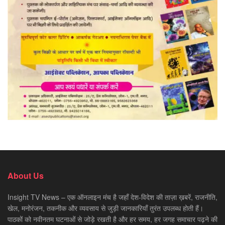
About Us
Insight TV News – एक ऑनलाइन मंच है जहाँ देश-विदेश की ताज़ा ख़बरें, राजनीति,
खेल, मनोरंजन, तकनीक और व्यवसाय से जुड़ी जानकारियाँ तुरंत उपलब्ध होती हैं।
पाठकों को नवीनतम घटनाओं से जोड़े रखती है और हर समय, हर जगह समाचार पढ़ने की