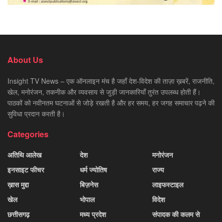
About Us
Insight TV News – एक ऑनलाइन मंच है जहाँ देश-विदेश की ताज़ा ख़बरें, राजनीति,
खेल, मनोरंजन, तकनीक और व्यवसाय से जुड़ी जानकारियाँ तुरंत उपलब्ध होती हैं।
पाठकों को नवीनतम घटनाओं से जोड़े रखती है और हर समय, हर जगह समाचार पढ़ने की
सुविधा प्रदान करती है।
Categories
अतिथि आलेख
देश
मनोरंजन
इनसाइट फीचर
धर्म ज्योतिष
राज्य
ख़ास मुद्दा
बिज़नेस
लाइफस्टाइल
खेल
भोपाल
विदेश
छत्तीसगढ़
मध्य प्रदेश
संपादक की कलम से