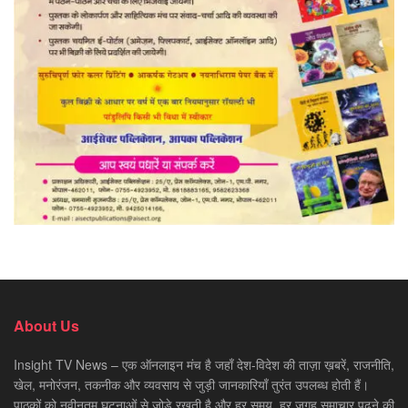
About Us
Insight TV News – एक ऑनलाइन मंच है जहाँ देश-विदेश की ताज़ा ख़बरें, राजनीति,
खेल, मनोरंजन, तकनीक और व्यवसाय से जुड़ी जानकारियाँ तुरंत उपलब्ध होती हैं।
पाठकों को नवीनतम घटनाओं से जोड़े रखती है और हर समय, हर जगह समाचार पढ़ने की