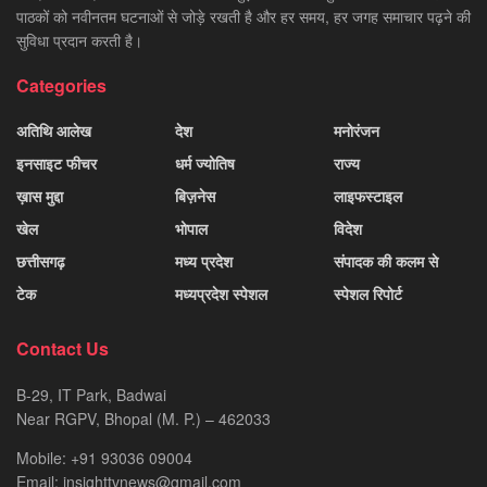
पाठकों को नवीनतम घटनाओं से जोड़े रखती है और हर समय, हर जगह समाचार पढ़ने की
सुविधा प्रदान करती है।
Categories
अतिथि आलेख
देश
मनोरंजन
इनसाइट फीचर
धर्म ज्योतिष
राज्य
ख़ास मुद्दा
बिज़नेस
लाइफस्टाइल
खेल
भोपाल
विदेश
छत्तीसगढ़
मध्य प्रदेश
संपादक की कलम से
टेक
मध्यप्रदेश स्पेशल
स्पेशल रिपोर्ट
Contact Us
B-29, IT Park, Badwai
Near RGPV, Bhopal (M. P.) – 462033
Mobile: +91 93036 09004
Email: insighttvnews@gmail.com