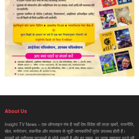
About Us
Insight TV News – एक ऑनलाइन मंच है जहाँ देश-विदेश की ताज़ा ख़बरें, राजनीति,
खेल, मनोरंजन, तकनीक और व्यवसाय से जुड़ी जानकारियाँ तुरंत उपलब्ध होती हैं।
पाठकों को नवीनतम घटनाओं से जोड़े रखती है और हर समय, हर जगह समाचार पढ़ने की