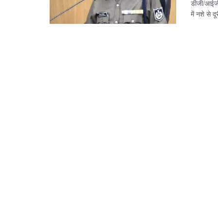
डीजी/आईजी क
में नशे से द