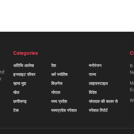
Categories
C
अतिथि आलेख
देश
मनोरंजन
B-
याँ
Ne
इनसाइट फीचर
धर्म ज्योतिष
राज्य
र
M
ख़ास मुद्दा
बिज़नेस
लाइफस्टाइल
Em
खेल
भोपाल
विदेश
W
छत्तीसगढ़
मध्य प्रदेश
संपादक की कलम से
टेक
मध्यप्रदेश स्पेशल
स्पेशल रिपोर्ट