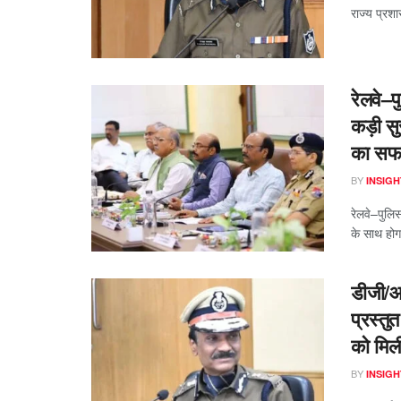
राज्य प्रश
रेलवे–
कड़ी स
का सफ
BY
INSIGH
रेलवे–पुलि
के साथ हो
डीजी/आ
प्रस्‍तु
को मिली
BY
INSIGH