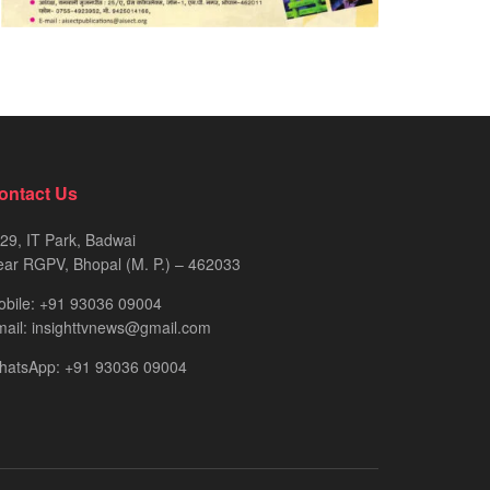
ontact Us
29, IT Park, Badwai
ar RGPV, Bhopal (M. P.) – 462033
obile: +91 93036 09004
ail: insighttvnews@gmail.com
hatsApp: +91 93036 09004