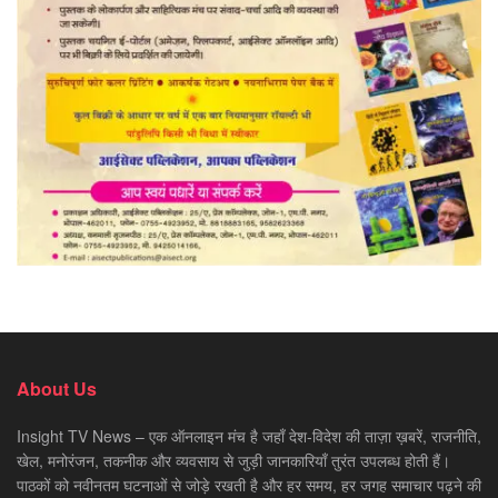
About Us
Insight TV News – एक ऑनलाइन मंच है जहाँ देश-विदेश की ताज़ा ख़बरें, राजनीति,
खेल, मनोरंजन, तकनीक और व्यवसाय से जुड़ी जानकारियाँ तुरंत उपलब्ध होती हैं।
पाठकों को नवीनतम घटनाओं से जोड़े रखती है और हर समय, हर जगह समाचार पढ़ने की