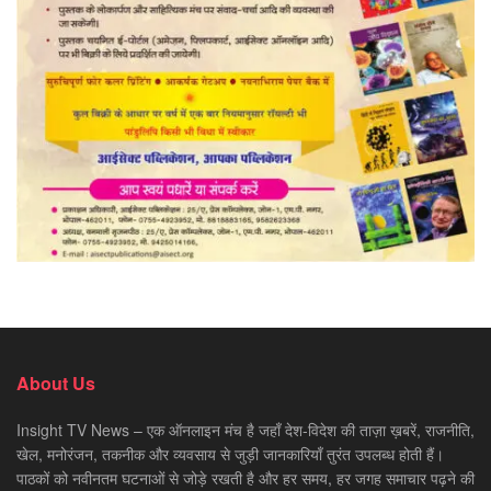
About Us
Insight TV News – एक ऑनलाइन मंच है जहाँ देश-विदेश की ताज़ा ख़बरें, राजनीति,
खेल, मनोरंजन, तकनीक और व्यवसाय से जुड़ी जानकारियाँ तुरंत उपलब्ध होती हैं।
पाठकों को नवीनतम घटनाओं से जोड़े रखती है और हर समय, हर जगह समाचार पढ़ने की