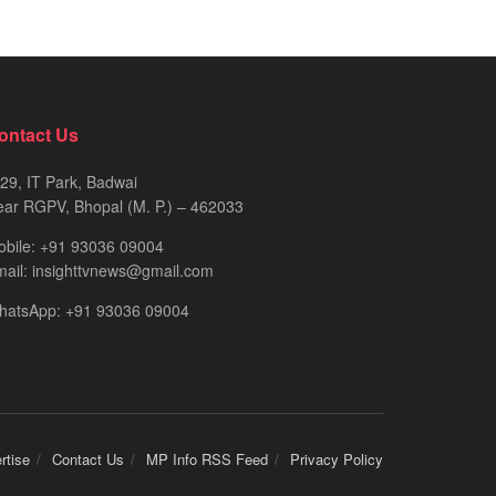
ontact Us
29, IT Park, Badwai
ar RGPV, Bhopal (M. P.) – 462033
obile: +91 93036 09004
ail: insighttvnews@gmail.com
hatsApp: +91 93036 09004
rtise
Contact Us
MP Info RSS Feed
Privacy Policy