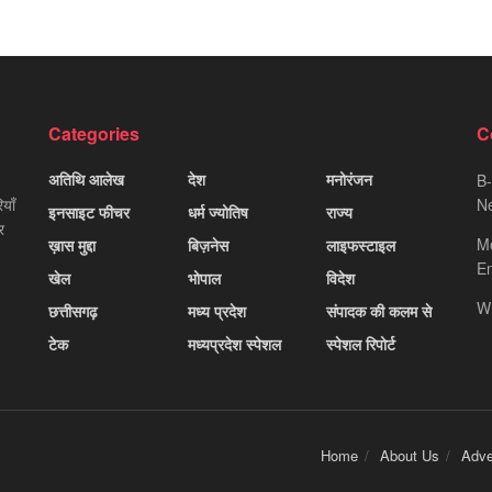
Categories
C
अतिथि आलेख
देश
मनोरंजन
B-
याँ
Ne
इनसाइट फीचर
धर्म ज्योतिष
राज्य
र
M
ख़ास मुद्दा
बिज़नेस
लाइफस्टाइल
Em
खेल
भोपाल
विदेश
W
छत्तीसगढ़
मध्य प्रदेश
संपादक की कलम से
टेक
मध्यप्रदेश स्पेशल
स्पेशल रिपोर्ट
Home
About Us
Adve