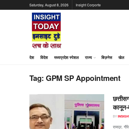
Saturday, August 8, 2026
Insight Corporte
देश
विदेश
मध्यप्रदेश स्पेशल
राज्य
बिज़नेस
खेल
Tag:
GPM SP Appointment
छत्तीस
कानून-व
BY
INSIGH
रायपुर. गौर