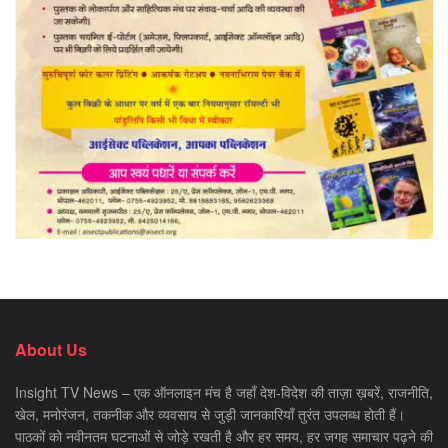
About Us
Insight TV News – एक ऑनलाइन मंच है जहाँ देश-विदेश की ताज़ा ख़बरें, राजनीति,
खेल, मनोरंजन, तकनीक और व्यवसाय से जुड़ी जानकारियाँ तुरंत उपलब्ध होती हैं।
पाठकों को नवीनतम घटनाओं से जोड़े रखती है और हर समय, हर जगह समाचार पढ़ने की