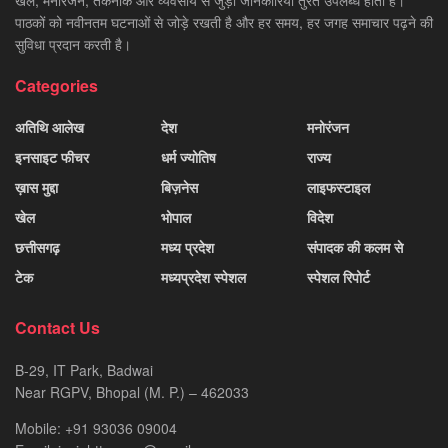
खेल, मनोरंजन, तकनीक और व्यवसाय से जुड़ी जानकारियाँ तुरंत उपलब्ध होती हैं।
पाठकों को नवीनतम घटनाओं से जोड़े रखती है और हर समय, हर जगह समाचार पढ़ने की
सुविधा प्रदान करती है।
Categories
अतिथि आलेख
देश
मनोरंजन
इनसाइट फीचर
धर्म ज्योतिष
राज्य
ख़ास मुद्दा
बिज़नेस
लाइफस्टाइल
खेल
भोपाल
विदेश
छत्तीसगढ़
मध्य प्रदेश
संपादक की कलम से
टेक
मध्यप्रदेश स्पेशल
स्पेशल रिपोर्ट
Contact Us
B-29, IT Park, Badwai
Near RGPV, Bhopal (M. P.) – 462033
Mobile: +91 93036 09004