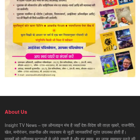
About Us
Insight TV News – एक ऑनलाइन मंच है जहाँ देश-विदेश की ताज़ा ख़बरें, राजनीति,
खेल, मनोरंजन, तकनीक और व्यवसाय से जुड़ी जानकारियाँ तुरंत उपलब्ध होती हैं।
पाठकों को नवीनतम घटनाओं से जोड़े रखती है और हर समय, हर जगह समाचार पढ़ने की