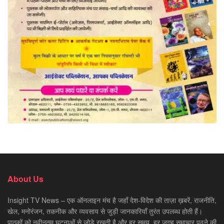
About Us
Insight TV News – एक ऑनलाइन मंच है जहाँ देश-विदेश की ताज़ा ख़बरें, राजनीति,
खेल, मनोरंजन, तकनीक और व्यवसाय से जुड़ी जानकारियाँ तुरंत उपलब्ध होती हैं।
पाठकों को नवीनतम घटनाओं से जोड़े रखती है और हर समय, हर जगह समाचार पढ़ने की