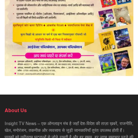
About Us
Insight TV News – एक ऑनलाइन मंच है जहाँ देश-विदेश की ताज़ा ख़बरें, राजनीति,
खेल, मनोरंजन, तकनीक और व्यवसाय से जुड़ी जानकारियाँ तुरंत उपलब्ध होती हैं।
पाठकों को नवीनतम घटनाओं से जोड़े रखती है और हर समय, हर जगह समाचार पढ़ने की