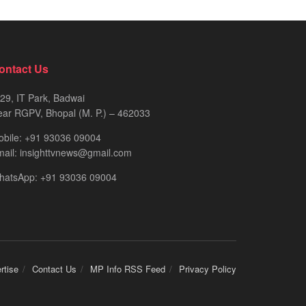
ontact Us
29, IT Park, Badwai
ar RGPV, Bhopal (M. P.) – 462033
obile: +91 93036 09004
ail: insighttvnews@gmail.com
hatsApp: +91 93036 09004
rtise
Contact Us
MP Info RSS Feed
Privacy Policy