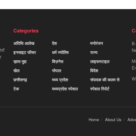
Categories
C
अतिथि आलेख
देश
मनोरंजन
B-
याँ
Ne
इनसाइट फीचर
धर्म ज्योतिष
राज्य
र
M
ख़ास मुद्दा
बिज़नेस
लाइफस्टाइल
Em
खेल
भोपाल
विदेश
W
छत्तीसगढ़
मध्य प्रदेश
संपादक की कलम से
टेक
मध्यप्रदेश स्पेशल
स्पेशल रिपोर्ट
Home
About Us
Adve