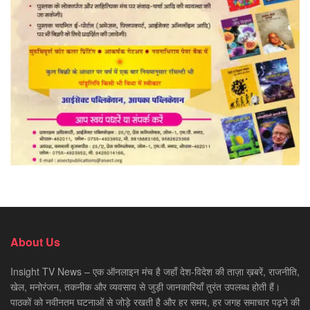
About Us
Insight TV News – एक ऑनलाइन मंच है जहाँ देश-विदेश की ताज़ा ख़बरें, राजनीति,
खेल, मनोरंजन, तकनीक और व्यवसाय से जुड़ी जानकारियाँ तुरंत उपलब्ध होती हैं।
पाठकों को नवीनतम घटनाओं से जोड़े रखती है और हर समय, हर जगह समाचार पढ़ने की