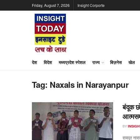
Friday, August 7, 2026
Insight Corporte
देश
विदेश
मध्यप्रदेश स्पेशल
राज्य
बिज़नेस
खेल
Tag:
Naxals in Narayanpur
बंदूक छ
आत्मसम
BY
INSIGH
​रायपुर नार