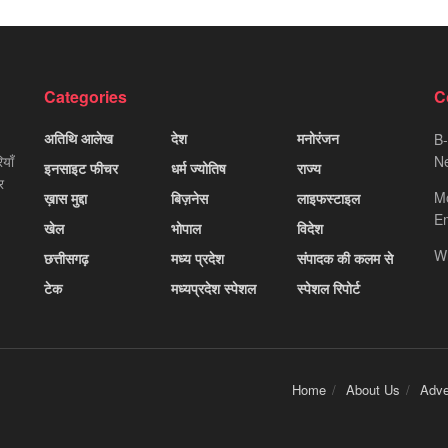
Categories
C
अतिथि आलेख
देश
मनोरंजन
B-
याँ
Ne
इनसाइट फीचर
धर्म ज्योतिष
राज्य
र
M
ख़ास मुद्दा
बिज़नेस
लाइफस्टाइल
Em
खेल
भोपाल
विदेश
W
छत्तीसगढ़
मध्य प्रदेश
संपादक की कलम से
टेक
मध्यप्रदेश स्पेशल
स्पेशल रिपोर्ट
Home
About Us
Adve