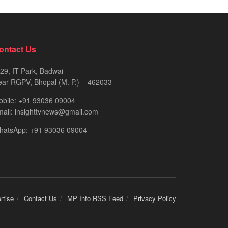
ontact Us
29, IT Park, Badwai
ar RGPV, Bhopal (M. P.) – 462033
obile: +91 93036 09004
ail: insighttvnews@gmail.com
hatsApp: +91 93036 09004
rtise
Contact Us
MP Info RSS Feed
Privacy Policy