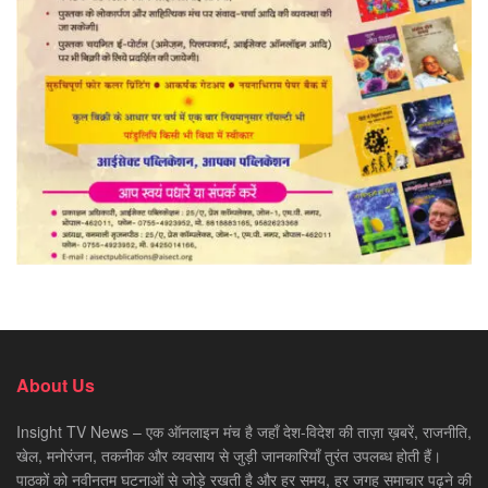
About Us
Insight TV News – एक ऑनलाइन मंच है जहाँ देश-विदेश की ताज़ा ख़बरें, राजनीति,
खेल, मनोरंजन, तकनीक और व्यवसाय से जुड़ी जानकारियाँ तुरंत उपलब्ध होती हैं।
पाठकों को नवीनतम घटनाओं से जोड़े रखती है और हर समय, हर जगह समाचार पढ़ने की