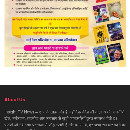
About Us
Insight TV News – एक ऑनलाइन मंच है जहाँ देश-विदेश की ताज़ा ख़बरें, राजनीति,
खेल, मनोरंजन, तकनीक और व्यवसाय से जुड़ी जानकारियाँ तुरंत उपलब्ध होती हैं।
पाठकों को नवीनतम घटनाओं से जोड़े रखती है और हर समय, हर जगह समाचार पढ़ने की