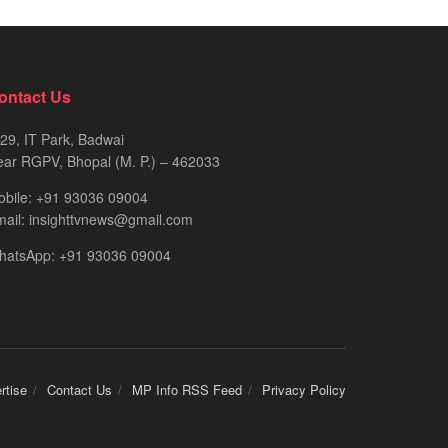
ontact Us
29, IT Park, Badwai
ar RGPV, Bhopal (M. P.) – 462033
obile: +91 93036 09004
ail: insighttvnews@gmail.com
hatsApp: +91 93036 09004
rtise
Contact Us
MP Info RSS Feed
Privacy Policy