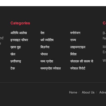
Categories
C
अतिथि आलेख
देश
मनोरंजन
B-
याँ
Ne
इनसाइट फीचर
धर्म ज्योतिष
राज्य
र
M
ख़ास मुद्दा
बिज़नेस
लाइफस्टाइल
Em
खेल
भोपाल
विदेश
W
छत्तीसगढ़
मध्य प्रदेश
संपादक की कलम से
टेक
मध्यप्रदेश स्पेशल
स्पेशल रिपोर्ट
Home
About Us
Adve