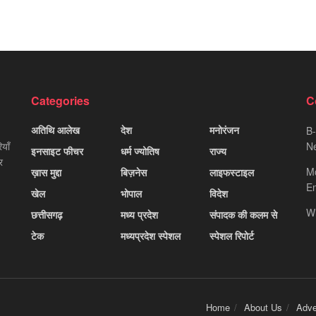
Categories
C
अतिथि आलेख
देश
मनोरंजन
B-
याँ
Ne
इनसाइट फीचर
धर्म ज्योतिष
राज्य
र
M
ख़ास मुद्दा
बिज़नेस
लाइफस्टाइल
Em
खेल
भोपाल
विदेश
W
छत्तीसगढ़
मध्य प्रदेश
संपादक की कलम से
टेक
मध्यप्रदेश स्पेशल
स्पेशल रिपोर्ट
Home
About Us
Adve