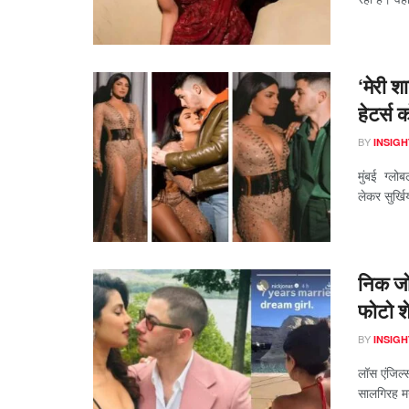
‘मेरी श
हेटर्स
BY
INSIGH
मुंबई ग्लोब
लेकर सुर्खिय
निक जोन
फोटो श
BY
INSIGH
लॉस एंजिल्
सालगिरह मना