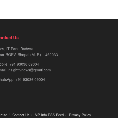
ontact Us
29, IT Park, Badwai
ar RGPV, Bhopal (M. P.) – 462033
obile: +91 93036 09004
ail: insighttvnews@gmail.com
hatsApp: +91 93036 09004
rtise
Contact Us
MP Info RSS Feed
Privacy Policy