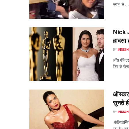
ब्लफ' से ...
Nick 
हादसा 
BY
INSIGH
लॉस एंजिल्
फिर से फैंस
ऑस्कर 2
सुनते 
BY
INSIGH
कैलिफ़ोर्नि
रही हैं। वह