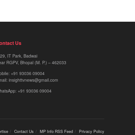
ontact Us
29, IT Park, Badwai
ar RGPV, Bhopal (M. P.) – 462033
obile: +91 93036 09004
ail: insighttvnews@gmail.com
hatsApp: +91 93036 09004
rtise
Contact Us
MP Info RSS Feed
Privacy Policy