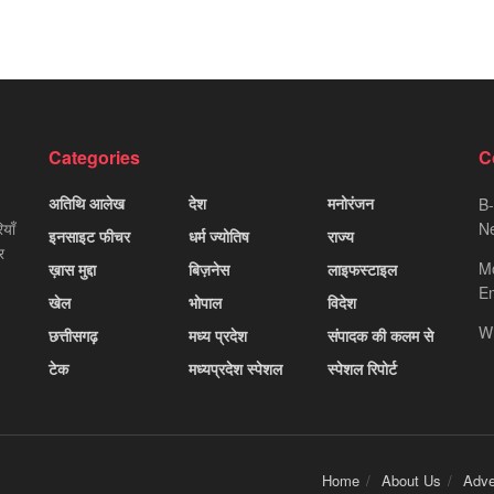
Categories
C
अतिथि आलेख
देश
मनोरंजन
B-
याँ
Ne
इनसाइट फीचर
धर्म ज्योतिष
राज्य
र
M
ख़ास मुद्दा
बिज़नेस
लाइफस्टाइल
Em
खेल
भोपाल
विदेश
W
छत्तीसगढ़
मध्य प्रदेश
संपादक की कलम से
टेक
मध्यप्रदेश स्पेशल
स्पेशल रिपोर्ट
Home
About Us
Adve