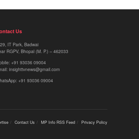
ontact Us
29, IT Park, Badwai
ar RGPV, Bhopal (M. P.) – 462033
obile: +91 93036 09004
ail: insighttvnews@gmail.com
hatsApp: +91 93036 09004
rtise
Contact Us
MP Info RSS Feed
Privacy Policy