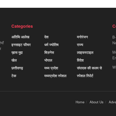
Categories
C
अतिथि आलेख
देश
मनोरंजन
B-
याँ
Ne
इनसाइट फीचर
धर्म ज्योतिष
राज्य
र
M
ख़ास मुद्दा
बिज़नेस
लाइफस्टाइल
Em
खेल
भोपाल
विदेश
W
छत्तीसगढ़
मध्य प्रदेश
संपादक की कलम से
टेक
मध्यप्रदेश स्पेशल
स्पेशल रिपोर्ट
Home
About Us
Adve