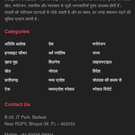
खेल, मनोरंजन, तकनीक और व्यवसाय से जुड़ी जानकारियाँ तुरंत उपलब्ध होती हैं।
पाठकों को नवीनतम घटनाओं से जोड़े रखती है और हर समय, हर जगह समाचार पढ़ने की
सुविधा प्रदान करती है।
Categories
अतिथि आलेख
देश
मनोरंजन
इनसाइट फीचर
धर्म ज्योतिष
राज्य
ख़ास मुद्दा
बिज़नेस
लाइफस्टाइल
खेल
भोपाल
विदेश
छत्तीसगढ़
मध्य प्रदेश
संपादक की कलम से
टेक
मध्यप्रदेश स्पेशल
स्पेशल रिपोर्ट
Contact Us
B-29, IT Park, Badwai
Near RGPV, Bhopal (M. P.) – 462033
Mobile: +91 93036 09004