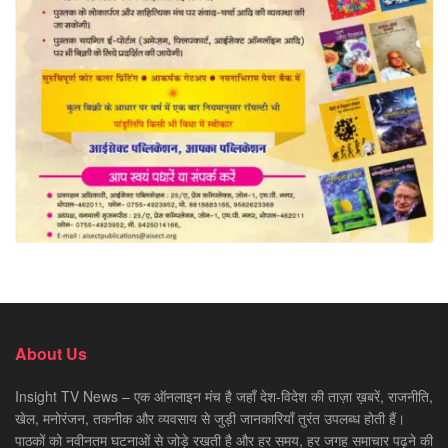
About Us
Insight TV News – एक ऑनलाइन मंच है जहाँ देश-विदेश की ताज़ा ख़बरें, राजनीति,
खेल, मनोरंजन, तकनीक और व्यवसाय से जुड़ी जानकारियाँ तुरंत उपलब्ध होती हैं।
पाठकों को नवीनतम घटनाओं से जोड़े रखती है और हर समय, हर जगह समाचार पढ़ने की