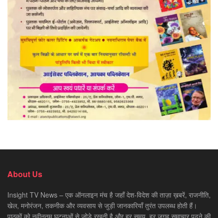
About Us
Insight TV News – एक ऑनलाइन मंच है जहाँ देश-विदेश की ताज़ा ख़बरें, राजनीति,
खेल, मनोरंजन, तकनीक और व्यवसाय से जुड़ी जानकारियाँ तुरंत उपलब्ध होती हैं।
पाठकों को नवीनतम घटनाओं से जोड़े रखती है और हर समय, हर जगह समाचार पढ़ने की