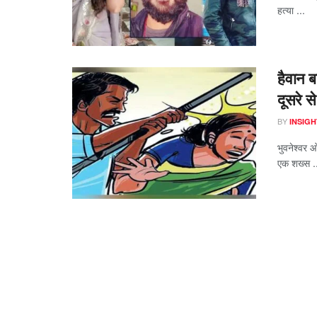
हत्या ...
हैवान ब
दूसरे स
BY
INSIGH
भुवनेश्वर ओ
एक शख्स .