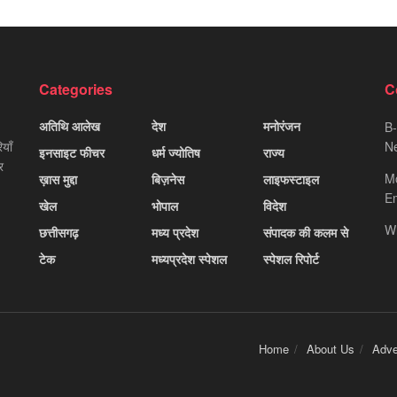
Categories
C
अतिथि आलेख
देश
मनोरंजन
B-
याँ
Ne
इनसाइट फीचर
धर्म ज्योतिष
राज्य
र
M
ख़ास मुद्दा
बिज़नेस
लाइफस्टाइल
Em
खेल
भोपाल
विदेश
W
छत्तीसगढ़
मध्य प्रदेश
संपादक की कलम से
टेक
मध्यप्रदेश स्पेशल
स्पेशल रिपोर्ट
Home
About Us
Adve