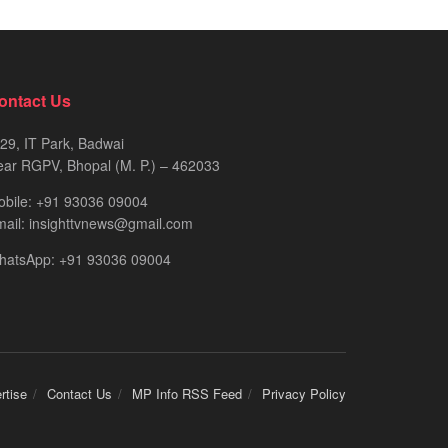
ontact Us
29, IT Park, Badwai
ar RGPV, Bhopal (M. P.) – 462033
obile: +91 93036 09004
ail: insighttvnews@gmail.com
hatsApp: +91 93036 09004
rtise
Contact Us
MP Info RSS Feed
Privacy Policy