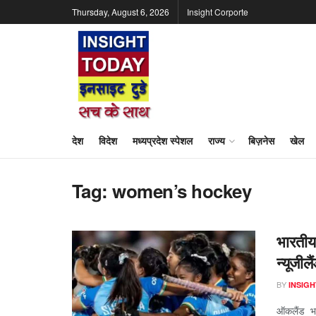
Thursday, August 6, 2026
Insight Corporte
देश
विदेश
मध्यप्रदेश स्पेशल
राज्य
बिज़नेस
खेल
Tag:
women’s hockey
भारतीय
न्यूजील
BY
INSIGH
ऑकलैंड भा