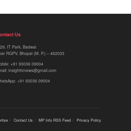
ontact Us
29, IT Park, Badwai
ar RGPV, Bhopal (M. P.) – 462033
obile: +91 93036 09004
ail: insighttvnews@gmail.com
hatsApp: +91 93036 09004
rtise
Contact Us
MP Info RSS Feed
Privacy Policy