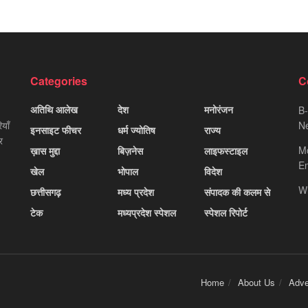
Categories
C
अतिथि आलेख
देश
मनोरंजन
B-
याँ
Ne
इनसाइट फीचर
धर्म ज्योतिष
राज्य
र
M
ख़ास मुद्दा
बिज़नेस
लाइफस्टाइल
Em
खेल
भोपाल
विदेश
W
छत्तीसगढ़
मध्य प्रदेश
संपादक की कलम से
टेक
मध्यप्रदेश स्पेशल
स्पेशल रिपोर्ट
Home
About Us
Adve