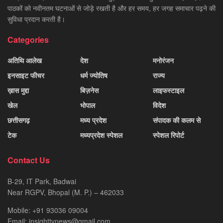
पाठकों को नवीनतम घटनाओं से जोड़े रखती है और हर समय, हर जगह समाचार पढ़ने की
सुविधा प्रदान करती है।
Categories
अतिथि आलेख
देश
मनोरंजन
इनसाइट फीचर
धर्म ज्योतिष
राज्य
ख़ास मुद्दा
बिज़नेस
लाइफस्टाइल
खेल
भोपाल
विदेश
छत्तीसगढ़
मध्य प्रदेश
संपादक की कलम से
टेक
मध्यप्रदेश स्पेशल
स्पेशल रिपोर्ट
Contact Us
B-29, IT Park, Badwai
Near RGPV, Bhopal (M. P.) – 462033
Mobile: +91 93036 09004
Email: insighttvnews@gmail.com