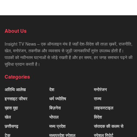
About Us
Insight TV News – एक ऑनलाइन मंच है जहाँ देश-विदेश की ताज़ा ख़बरें, राजनीति,
खेल, मनोरंजन, तकनीक और व्यवसाय से जुड़ी जानकारियाँ तुरंत उपलब्ध होती हैं।
पाठकों को नवीनतम घटनाओं से जोड़े रखती है और हर समय, हर जगह समाचार पढ़ने की
सुविधा प्रदान करती है।
Categories
अतिथि आलेख
देश
मनोरंजन
इनसाइट फीचर
धर्म ज्योतिष
राज्य
ख़ास मुद्दा
बिज़नेस
लाइफस्टाइल
खेल
भोपाल
विदेश
छत्तीसगढ़
मध्य प्रदेश
संपादक की कलम से
टेक
मध्यप्रदेश स्पेशल
स्पेशल रिपोर्ट