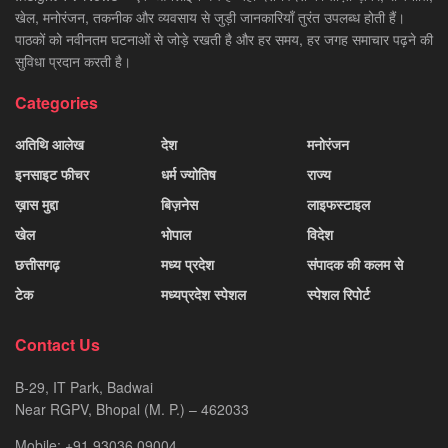
खेल, मनोरंजन, तकनीक और व्यवसाय से जुड़ी जानकारियाँ तुरंत उपलब्ध होती हैं।
पाठकों को नवीनतम घटनाओं से जोड़े रखती है और हर समय, हर जगह समाचार पढ़ने की
सुविधा प्रदान करती है।
Categories
अतिथि आलेख
देश
मनोरंजन
इनसाइट फीचर
धर्म ज्योतिष
राज्य
ख़ास मुद्दा
बिज़नेस
लाइफस्टाइल
खेल
भोपाल
विदेश
छत्तीसगढ़
मध्य प्रदेश
संपादक की कलम से
टेक
मध्यप्रदेश स्पेशल
स्पेशल रिपोर्ट
Contact Us
B-29, IT Park, Badwai
Near RGPV, Bhopal (M. P.) – 462033
Mobile: +91 93036 09004