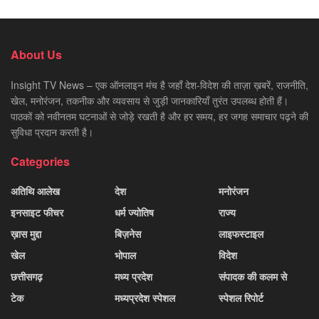
About Us
Insight TV News – एक ऑनलाइन मंच है जहाँ देश-विदेश की ताज़ा ख़बरें, राजनीति,
खेल, मनोरंजन, तकनीक और व्यवसाय से जुड़ी जानकारियाँ तुरंत उपलब्ध होती हैं।
पाठकों को नवीनतम घटनाओं से जोड़े रखती है और हर समय, हर जगह समाचार पढ़ने की
सुविधा प्रदान करती है।
Categories
अतिथि आलेख
देश
मनोरंजन
इनसाइट फीचर
धर्म ज्योतिष
राज्य
ख़ास मुद्दा
बिज़नेस
लाइफस्टाइल
खेल
भोपाल
विदेश
छत्तीसगढ़
मध्य प्रदेश
संपादक की कलम से
टेक
मध्यप्रदेश स्पेशल
स्पेशल रिपोर्ट