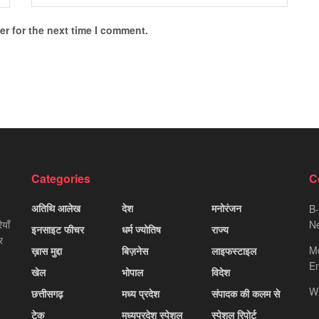
r for the next time I comment.
Categories
C
अतिथि आलेख
देश
मनोरंजन
B-
याँ
Ne
इनसाइट फीचर
धर्म ज्योतिष
राज्य
र
M
ख़ास मुद्दा
बिज़नेस
लाइफस्टाइल
Em
खेल
भोपाल
विदेश
W
छत्तीसगढ़
मध्य प्रदेश
संपादक की कलम से
टेक
मध्यप्रदेश स्पेशल
स्पेशल रिपोर्ट