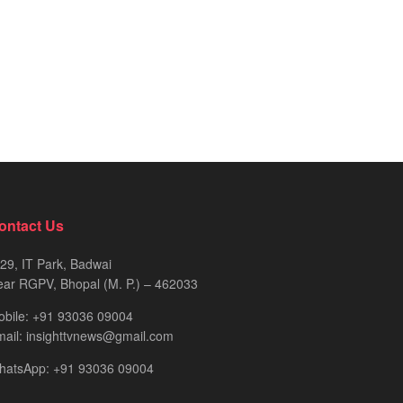
ontact Us
29, IT Park, Badwai
ar RGPV, Bhopal (M. P.) – 462033
obile: +91 93036 09004
ail: insighttvnews@gmail.com
hatsApp: +91 93036 09004