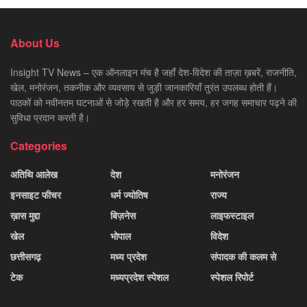
About Us
Insight TV News – एक ऑनलाइन मंच है जहाँ देश-विदेश की ताज़ा ख़बरें, राजनीति,
खेल, मनोरंजन, तकनीक और व्यवसाय से जुड़ी जानकारियाँ तुरंत उपलब्ध होती हैं।
पाठकों को नवीनतम घटनाओं से जोड़े रखती है और हर समय, हर जगह समाचार पढ़ने की
सुविधा प्रदान करती है।
Categories
अतिथि आलेख
देश
मनोरंजन
इनसाइट फीचर
धर्म ज्योतिष
राज्य
ख़ास मुद्दा
बिज़नेस
लाइफस्टाइल
खेल
भोपाल
विदेश
छत्तीसगढ़
मध्य प्रदेश
संपादक की कलम से
टेक
मध्यप्रदेश स्पेशल
स्पेशल रिपोर्ट