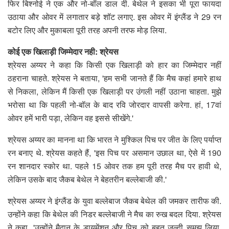
फिर बिश्नोई ने एक और नो-बॉल डाल दी. बेथेल ने इसका भी पूरा फायदा
उठाया और ओवर में लगातार बड़े शॉट लगाए. इस ओवर में इंग्लैंड ने 29 रन
बटोर लिए और मुकाबला पूरी तरह अपनी तरफ मोड़ लिया.
कोई एक खिलाड़ी जिम्मेदार नही: श्रेयस
श्रेयस अय्यर ने कहा कि किसी एक खिलाड़ी को हार का जिम्मेदार नहीं
ठहराना चाहते. श्रेयस ने बताया, 'हम सभी जानते हैं कि मैच कहां हमारे हाथ
से निकला, लेकिन मैं किसी एक खिलाड़ी पर उंगली नहीं उठाना चाहता. मुझे
भरोसा था कि पहली नो-बॉल के बाद रवि जोरदार वापसी करेगा. हां, 17वां
ओवर हमें भारी पड़ा, लेकिन वह इससे सीखेंगे.'
श्रेयस अय्यर का मानना था कि भारत ने मुश्किल पिच पर जीत के लिए पर्याप्त
रन बनाए थे. श्रेयस कहते हैं, 'इस पिच पर असमान उछाल था, ऐसे में 190
रन शानदार स्कोर था. पहले 15 ओवर तक हम पूरी तरह मैच पर हावी थे,
लेकिन उसके बाद जैकब बेथेल ने बेहतरीन बल्लेबाजी की.'
श्रेयस अय्यर ने इंग्लैंड के युवा बल्लेबाज जैकब बेथेल की जमकर तारीफ की.
उन्होंने कहा कि बेथेल की निडर बल्लेबाजी ने मैच का रुख बदल दिया. श्रेयस
ने कहा, 'उन्होंने मैदान के डायमेंशन और पिच को बहुत जल्दी समझ लिया.