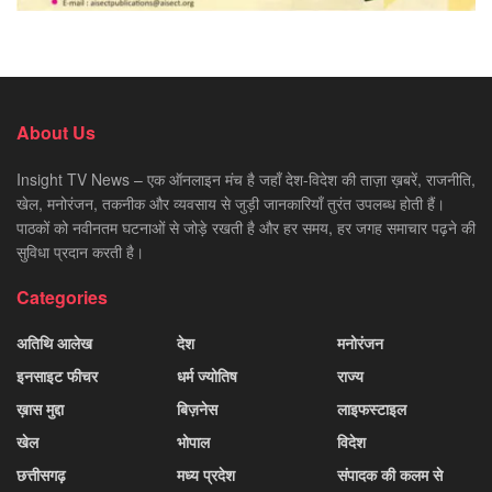
About Us
Insight TV News – एक ऑनलाइन मंच है जहाँ देश-विदेश की ताज़ा ख़बरें, राजनीति,
खेल, मनोरंजन, तकनीक और व्यवसाय से जुड़ी जानकारियाँ तुरंत उपलब्ध होती हैं।
पाठकों को नवीनतम घटनाओं से जोड़े रखती है और हर समय, हर जगह समाचार पढ़ने की
सुविधा प्रदान करती है।
Categories
अतिथि आलेख
देश
मनोरंजन
इनसाइट फीचर
धर्म ज्योतिष
राज्य
ख़ास मुद्दा
बिज़नेस
लाइफस्टाइल
खेल
भोपाल
विदेश
छत्तीसगढ़
मध्य प्रदेश
संपादक की कलम से