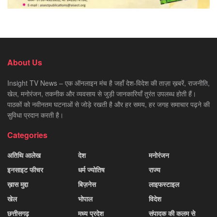
About Us
Insight TV News – एक ऑनलाइन मंच है जहाँ देश-विदेश की ताज़ा ख़बरें, राजनीति,
खेल, मनोरंजन, तकनीक और व्यवसाय से जुड़ी जानकारियाँ तुरंत उपलब्ध होती हैं।
पाठकों को नवीनतम घटनाओं से जोड़े रखती है और हर समय, हर जगह समाचार पढ़ने की
सुविधा प्रदान करती है।
Categories
अतिथि आलेख
देश
मनोरंजन
इनसाइट फीचर
धर्म ज्योतिष
राज्य
ख़ास मुद्दा
बिज़नेस
लाइफस्टाइल
खेल
भोपाल
विदेश
छत्तीसगढ़
मध्य प्रदेश
संपादक की कलम से