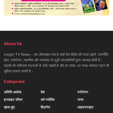
About Us
Insight TV News – एक ऑनलाइन मंच है जहाँ देश-विदेश की ताज़ा ख़बरें, राजनीति,
खेल, मनोरंजन, तकनीक और व्यवसाय से जुड़ी जानकारियाँ तुरंत उपलब्ध होती हैं।
पाठकों को नवीनतम घटनाओं से जोड़े रखती है और हर समय, हर जगह समाचार पढ़ने की
सुविधा प्रदान करती है।
Categories
अतिथि आलेख
देश
मनोरंजन
इनसाइट फीचर
धर्म ज्योतिष
राज्य
ख़ास मुद्दा
बिज़नेस
लाइफस्टाइल