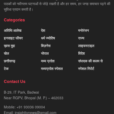
पाठकों को नवीनतम घटनाओं से जोड़े रखती है और हर समय, हर जगह समाचार पढ़ने की
सुविधा प्रदान करती है।
Categories
अतिथि आलेख
देश
मनोरंजन
इनसाइट फीचर
धर्म ज्योतिष
राज्य
ख़ास मुद्दा
बिज़नेस
लाइफस्टाइल
खेल
भोपाल
विदेश
छत्तीसगढ़
मध्य प्रदेश
संपादक की कलम से
टेक
मध्यप्रदेश स्पेशल
स्पेशल रिपोर्ट
Contact Us
B-29, IT Park, Badwai
Near RGPV, Bhopal (M. P.) – 462033
Mobile: +91 93036 09004
Email: insighttvnews@gmail.com