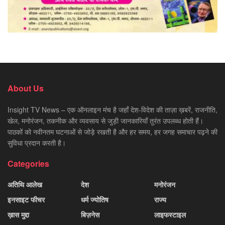
About Us
Insight TV News – एक ऑनलाइन मंच है जहाँ देश-विदेश की ताज़ा ख़बरें, राजनीति,
खेल, मनोरंजन, तकनीक और व्यवसाय से जुड़ी जानकारियाँ तुरंत उपलब्ध होती हैं।
पाठकों को नवीनतम घटनाओं से जोड़े रखती है और हर समय, हर जगह समाचार पढ़ने की
सुविधा प्रदान करती है।
Categories
अतिथि आलेख
देश
मनोरंजन
इनसाइट फीचर
धर्म ज्योतिष
राज्य
ख़ास मुद्दा
बिज़नेस
लाइफस्टाइल