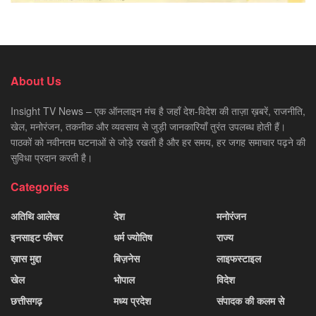
About Us
Insight TV News – एक ऑनलाइन मंच है जहाँ देश-विदेश की ताज़ा ख़बरें, राजनीति,
खेल, मनोरंजन, तकनीक और व्यवसाय से जुड़ी जानकारियाँ तुरंत उपलब्ध होती हैं।
पाठकों को नवीनतम घटनाओं से जोड़े रखती है और हर समय, हर जगह समाचार पढ़ने की
सुविधा प्रदान करती है।
Categories
अतिथि आलेख
देश
मनोरंजन
इनसाइट फीचर
धर्म ज्योतिष
राज्य
ख़ास मुद्दा
बिज़नेस
लाइफस्टाइल
खेल
भोपाल
विदेश
छत्तीसगढ़
मध्य प्रदेश
संपादक की कलम से