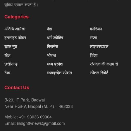
सुविधा प्रदान करती है।
Categories
अतिथि आलेख
देश
मनोरंजन
इनसाइट फीचर
धर्म ज्योतिष
राज्य
ख़ास मुद्दा
बिज़नेस
लाइफस्टाइल
खेल
भोपाल
विदेश
छत्तीसगढ़
मध्य प्रदेश
संपादक की कलम से
टेक
मध्यप्रदेश स्पेशल
स्पेशल रिपोर्ट
Contact Us
B-29, IT Park, Badwai
Near RGPV, Bhopal (M. P.) – 462033
Mobile: +91 93036 09004
Email: insighttvnews@gmail.com