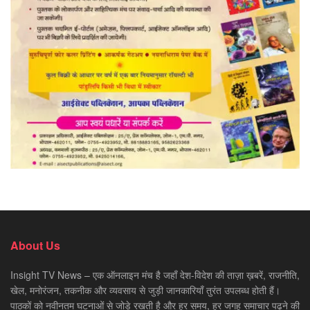
About Us
Insight TV News – एक ऑनलाइन मंच है जहाँ देश-विदेश की ताज़ा ख़बरें, राजनीति,
खेल, मनोरंजन, तकनीक और व्यवसाय से जुड़ी जानकारियाँ तुरंत उपलब्ध होती हैं।
पाठकों को नवीनतम घटनाओं से जोड़े रखती है और हर समय, हर जगह समाचार पढ़ने की