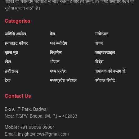
पाठकों को नवीनतम घटनाओं से जोड़े रखती है और हर समय, हर जगह समाचार पढ़ने की
सुविधा प्रदान करती है।
Categories
अतिथि आलेख
देश
मनोरंजन
इनसाइट फीचर
धर्म ज्योतिष
राज्य
ख़ास मुद्दा
बिज़नेस
लाइफस्टाइल
खेल
भोपाल
विदेश
छत्तीसगढ़
मध्य प्रदेश
संपादक की कलम से
टेक
मध्यप्रदेश स्पेशल
स्पेशल रिपोर्ट
Contact Us
B-29, IT Park, Badwai
Near RGPV, Bhopal (M. P.) – 462033
Mobile: +91 93036 09004
Email: insighttvnews@gmail.com