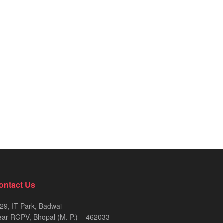
ontact Us
29, IT Park, Badwai
ar RGPV, Bhopal (M. P.) – 462033