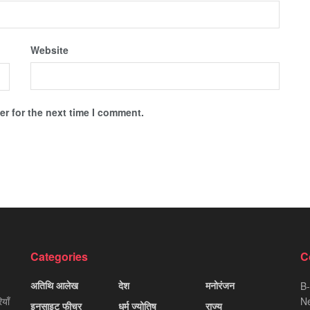
Website
r for the next time I comment.
Categories
C
अतिथि आलेख
देश
मनोरंजन
B-
याँ
Ne
इनसाइट फीचर
धर्म ज्योतिष
राज्य