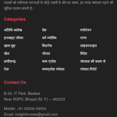
पाठकों को नवीनतम घटनाओं से जोड़े रखती है और हर समय, हर जगह समाचार पढ़ने की
सुविधा प्रदान करती है।
Categories
अतिथि आलेख
देश
मनोरंजन
इनसाइट फीचर
धर्म ज्योतिष
राज्य
ख़ास मुद्दा
बिज़नेस
लाइफस्टाइल
खेल
भोपाल
विदेश
छत्तीसगढ़
मध्य प्रदेश
संपादक की कलम से
टेक
मध्यप्रदेश स्पेशल
स्पेशल रिपोर्ट
Contact Us
B-29, IT Park, Badwai
Near RGPV, Bhopal (M. P.) – 462033
Mobile: +91 93036 09004
Email: insighttvnews@gmail.com