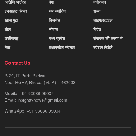
अतिथि आलेख
देश
मनोरंजन
इनसाइट फीचर
धर्म ज्योतिष
राज्य
ख़ास मुद्दा
बिज़नेस
लाइफस्टाइल
खेल
भोपाल
विदेश
छत्तीसगढ़
मध्य प्रदेश
संपादक की कलम से
टेक
मध्यप्रदेश स्पेशल
स्पेशल रिपोर्ट
Contact Us
B-29, IT Park, Badwai
Near RGPV, Bhopal (M. P.) – 462033
Mobile: +91 93036 09004
Email: insighttvnews@gmail.com
WhatsApp: +91 93036 09004