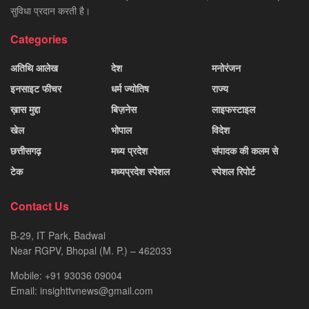
सुविधा प्रदान करती है।
Categories
अतिथि आलेख
देश
मनोरंजन
इनसाइट फीचर
धर्म ज्योतिष
राज्य
ख़ास मुद्दा
बिज़नेस
लाइफस्टाइल
खेल
भोपाल
विदेश
छत्तीसगढ़
मध्य प्रदेश
संपादक की कलम से
टेक
मध्यप्रदेश स्पेशल
स्पेशल रिपोर्ट
Contact Us
B-29, IT Park, Badwai
Near RGPV, Bhopal (M. P.) – 462033
Mobile: +91 93036 09004
Email: insighttvnews@gmail.com